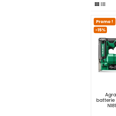
Promo !
-15%
Agra
batterie 
N18