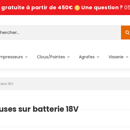
 gratuite à partir de 450€
Une question ?
05
mpresseurs
Clous/Pointes
Agrafes
Visserie
erie 18V
ses sur batterie 18V