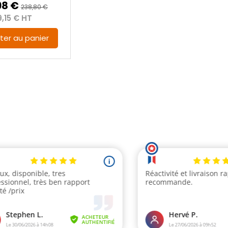
98 €
238,80 €
9,15 € HT
ter au panier