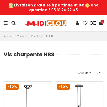
Livraison gratuite à partir de 450€
Une
question ?
05 61 74 72 45
0
Accueil
Visserie
Vis charpente HBS
Vis charpente HBS
Choisir
2
-30%
-30%