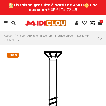
Livraison gratuite à partir de 450€
Une
question ?
05 61 74 72 45
0
Accueil
Vis bois AR+ tête fraisée Torx - Filetage partiel - 3,0x40mm
à 6,0x200mm
-30%