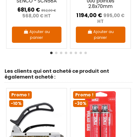
SENCO - SCN58A
000 pointes
2.8x70mm
681,60 €
852,00 €
1 194,00 €
995,00 €
568,00 € HT
HT
Ajouter au
Ajouter au
panier
panier
Les clients qui ont acheté ce produit ont
également acheté :
Promo !
Promo !
-10%
-30%