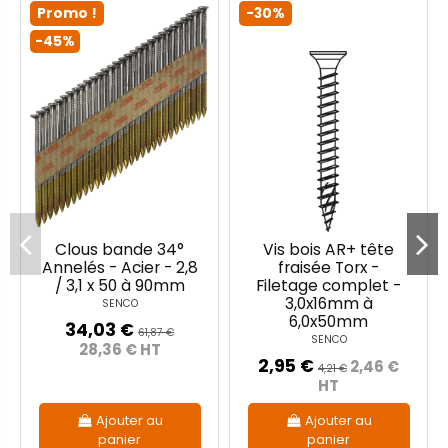
Promo !
-30%
-45%
Clous bande 34°
Vis bois AR+ tête
Annelés - Acier - 2,8
fraisée Torx -
/ 3,1 x 50 à 90mm
Filetage complet -
3,0x16mm à
SENCO
6,0x50mm
34,03 €
61,87 €
SENCO
28,36 € HT
2,95 €
2,46 €
4,21 €
HT
Ajouter au
Ajouter au
panier
panier