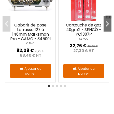
Rup
Gabarit de pose
Cartouche de gaz
terrasse 127 à
40gr x2 - SENCO -
146mm Marksman
PC1307P
Pro - CAMO - 345001
SENCO
CAMO
32,76 €
46,80 €
82,08 €
27,30 € HT
91,20 €
68,40 € HT
Ajouter au
Ajouter au
panier
panier