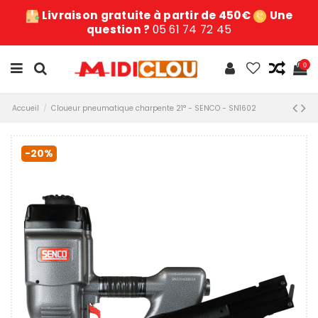
Livraison gratuite à partir de 450€
Une
question ?
05 61 74 72 45
0
Accueil
Cloueur pneumatique charpente 21° - SENCO - SN1602
-20%