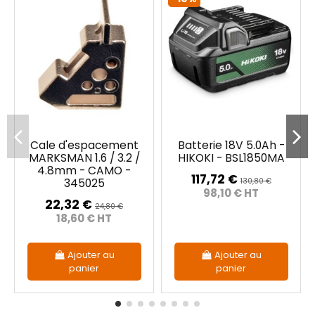
Cale d'espacement
Batterie 18V 5.0Ah -
MARKSMAN 1.6 / 3.2 /
HIKOKI - BSL1850MA
4.8mm - CAMO -
117,72 €
130,80 €
345025
98,10 € HT
22,32 €
24,80 €
18,60 € HT
Ajouter au
Ajouter au
panier
panier