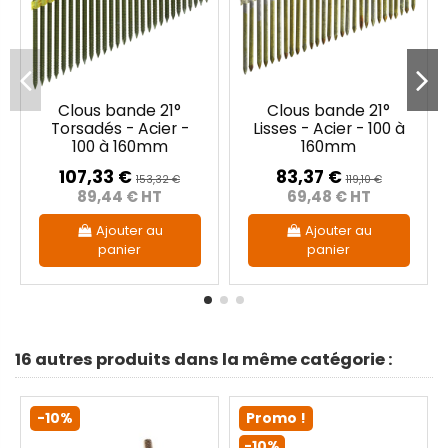
Clous bande 21°
Clous bande 21°
Torsadés - Acier -
Lisses - Acier - 100 à
100 à 160mm
160mm
107,33 €
83,37 €
153,32 €
119,10 €
89,44 € HT
69,48 € HT
Ajouter au
Ajouter au
panier
panier
16 autres produits dans la même catégorie :
-10%
Promo !
-10%