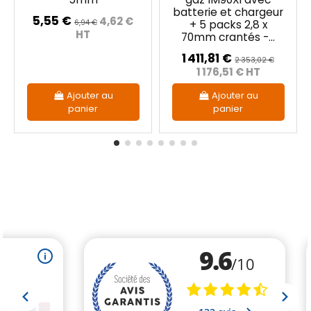
batterie et chargeur
5,55 €
4,62 €
6,94 €
+ 5 packs 2,8 x
HT
70mm crantés -...
1 411,81 €
2 353,02 €
1 176,51 € HT
Ajouter au
Ajouter au
panier
panier