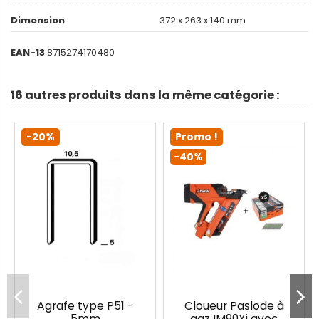
Dimension
372 x 263 x 140 mm
EAN-13
8715274170480
16 autres produits dans la même catégorie :
-20%
Promo !
-40%
Agrafe type P51 -
Cloueur Paslode à
5mm
gaz IM90Xi avec