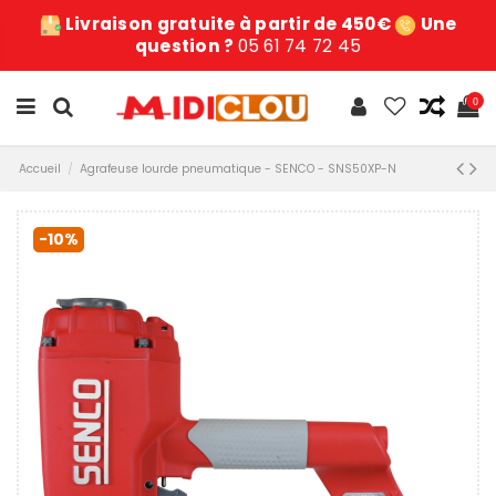
Livraison gratuite à partir de 450€
Une
question ?
05 61 74 72 45
0
Accueil
Agrafeuse lourde pneumatique - SENCO - SNS50XP-N
-10%