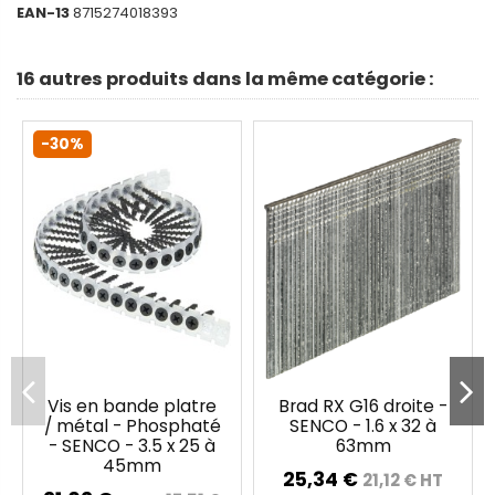
EAN-13
8715274018393
16 autres produits dans la même catégorie :
-30%
Vis en bande platre
Brad RX G16 droite -
/ métal - Phosphaté
SENCO - 1.6 x 32 à
- SENCO - 3.5 x 25 à
63mm
45mm
25,34 €
21,12 € HT