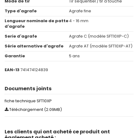
Mode de tir
Tir séquentiel / tir à touche
Type d'agrafe
Agrafe fine
Longueur nominale de patte
4 - 16 mm
d'agrafe
Serie d'agrafe
Agrafe C (modèle SFT10XP-C)
Série alternative d'agrafe
Agrafe AT (modèle SFT10XP-AT)
Garantie
5 ans
EAN-13
741474124839
Documents joints
fiche technique SFT10XP
Téléchargement (2.09MB)
Les clients qui ont acheté ce produit ont
également acheté :