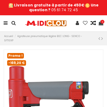
Livraison gratuite à partir de 450€
Une
question ?
05 61 74 72 45
0
Accueil
Agrafeuse pneumatique légère BEC LONG- SENCO -
SFT10XP
Promo !
-169,20 €