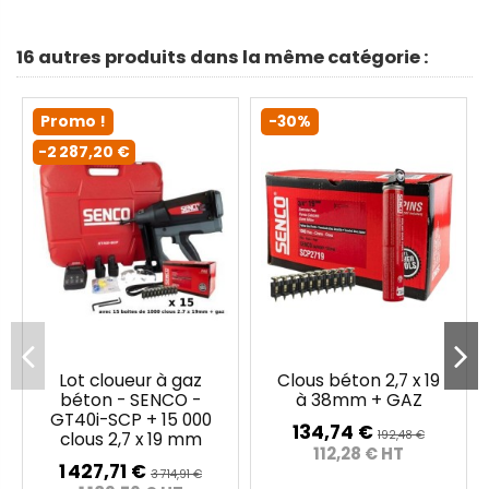
16 autres produits dans la même catégorie :
Promo !
-30%
-2 287,20 €
Lot cloueur à gaz
Clous béton 2,7 x 19
béton - SENCO -
à 38mm + GAZ
GT40i-SCP + 15 000
134,74 €
192,48 €
clous 2,7 x 19 mm
112,28 € HT
1 427,71 €
3 714,91 €