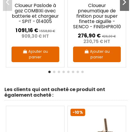
Cloueur Paslode à
Cloueur
gaz COMBIXi avec
pneumatique de
batterie et chargeur
finition pour super
- SPIT - 014005
finette aiguille -
SENCO - FINISHPRO10
1 091,16 €
1 558,80 €
276,90 €
909,30 € HT
426,00 €
230,75 € HT
Ajouter au
Ajouter au
panier
panier
Les clients qui ont acheté ce produit ont
également acheté :
-10%