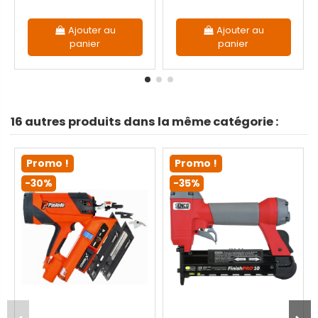
Ajouter au
Ajouter au
panier
panier
16 autres produits dans la même catégorie :
Promo !
Promo !
-30%
-35%