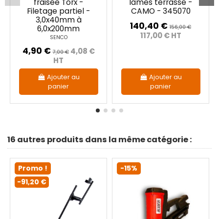
fraisée Torx -
lames terrasse -
Filetage partiel -
CAMO - 345070
3,0x40mm à
140,40 €
156,00 €
6,0x200mm
117,00 € HT
SENCO
4,90 €
4,08 €
7,00 €
HT
Ajouter au
Ajouter au
panier
panier
16 autres produits dans la même catégorie :
Promo !
-15%
-91,20 €