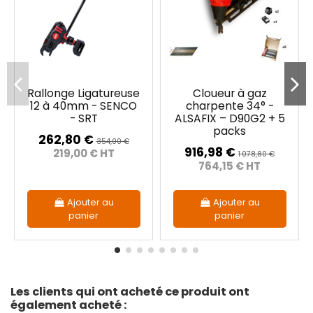
Rallonge Ligatureuse
Cloueur à gaz
12 à 40mm - SENCO
charpente 34° -
- SRT
ALSAFIX – D90G2 + 5
packs
262,80 €
354,00 €
916,98 €
219,00 € HT
1 078,80 €
764,15 € HT
Ajouter au
Ajouter au
panier
panier
Les clients qui ont acheté ce produit ont
également acheté :