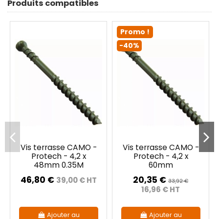
Produits compatibles
Promo !
-40%
Vis terrasse CAMO -
Vis terrasse CAMO -
Protech - 4,2 x
Protech - 4,2 x
48mm 0.35M
60mm
46,80 €
20,35 €
39,00 € HT
33,92 €
16,96 € HT
Ajouter au
Ajouter au