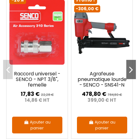
-20%
Promo !
-306,00 €
Raccord universel -
Agrafeuse
SENCO - NPT 3/8",
pneumatique lourde
femelle
- SENCO - SNS41-N
17,83 €
478,80 €
22,28 €
784,80 €
14,86 € HT
399,00 € HT
Ajouter au
Ajouter au
panier
panier