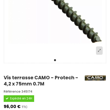
Vis terrasse CAMO - Protech -
4,2 x 75mm 0.7M
Référence
345174
Expédié en 24H
96,00 €
TTC